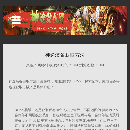
新开神途版本开服表
神途装备获取方法
今日刚开一秒神途
来源：网络转载 发布时间：
104 浏览次数：
104
神途手游发布网
神途装备获取方法丰富多样，可通过挑战 BOSS、探索副本、完成任务等
途径获取，以下是具体介绍：
神途登录器下载
BOSS 挑战
：这是获取稀有装备的核心途径。不同地图的顶级 BOSS
会掉落不同层级的装备，如祖玛教主位于祖玛寺庙，会掉落祖玛系列
装备，适合 30 级左右玩家挑战；赤月恶魔在赤月峡谷，产出赤月套
装；魔龙教主则有概率掉落屠龙刀、嗜魂法杖等顶级武器。玩家可利