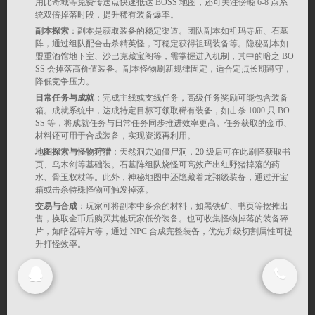
Copyright 2025-2030
用比奇城等免费传送点快速抵达 BOSS 地图，还可关注傍晚 6-8 点系
统双倍掉落时段，提升稀有装备爆率。
神途发布网_神途手游发布网站_新开找神途开
副本探索
：副本是获取装备的稳定渠道。团队副本如祖玛寺庙、石墓
服表 All rights reserved.
阵，通过组队配合击杀精英怪，可稳定获得祖玛装备等。隐秘副本如
盟重酒馆地下室、沙巴克藏宝阁等，需掌握进入机制，其中的暗之 BO
SS 会掉落高价值装备。副本怪物刷新规律固定，适合定点长期蹲守，
降低竞争压力。
日常任务与成就
：完成主线或支线任务，高级任务奖励可能包含装备
箱。成就系统中，达成特定目标可领取稀有装备，如击杀 1000 只 BO
SS 等，将成就任务与日常任务同步推进效率更高。任务获取的金币、
材料还可用于合成装备，实现资源再利用。
地图探索与怪物狩猎
：天然洞穴如僵尸洞，20 级后可在此刷怪获取书
页、乌木剑等基础装。石墓阵组队烧怪可高效产出红野猪掉落的药
水、骨玉权杖等。此外，神秘地图中还隐藏着龙翔级装备，通过开宝
箱或击杀特殊怪物可触发掉落。
交易与合成
：玩家可将副本中多余的材料，如黑铁矿、书页等摆摊出
售，换取金币后购买其他玩家低价装备。也可收集怪物掉落的装备碎
片，如暗器碎片等，通过 NPC 合成完整装备，优先升级切割属性可提
升打怪效率。